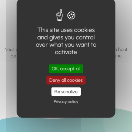
vous cherchez à
accéder n'existe
pas... ou plus.
This site uses cookies
and gives you control
over what you want to
Nous vous invitons à utiliser le moteur de recherche en haut
activate
de page, ou à utiliser le menu pour trouver le contenu
recherché.
OK, accept all
Retour à l'accueil
Deny all cookies
Personalize
Privacy policy