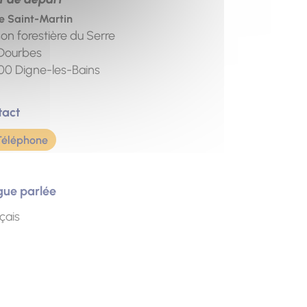
re Saint-Martin
on forestière du Serre
Dourbes
00
Digne-les-Bains
tact
Téléphone
gue parlée
çais