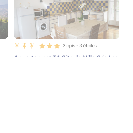
3 épis - 3 étoiles
Appartement T4 Gîte de Ville Cris Les
Amandiers
Digne-les-Bains