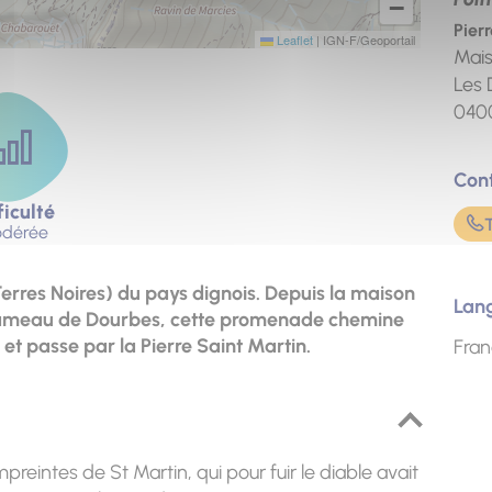
−
Pier
Leaflet
|
IGN-F/Geoportail
Mais
Les 
040
Con
ficulté
dérée
erres Noires) du pays dignois. Depuis la maison
Lan
e hameau de Dourbes, cette promenade chemine
et passe par la Pierre Saint Martin.
Fran
reintes de St Martin, qui pour fuir le diable avait