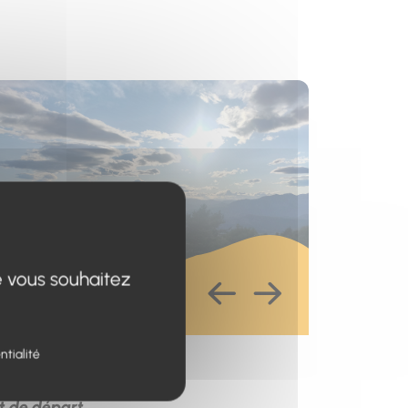
s un nouvel onglet)
e vous souhaitez
ntialité
esse
t de départ