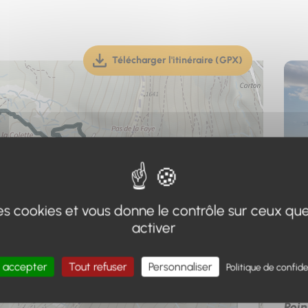
Télécharger l'itinéraire (GPX)
(téléchargement, ouverture dan
 des cookies et vous donne le contrôle sur ceux qu
activer
 accepter
Tout refuser
Personnaliser
Politique de confide
Adr
+
Poin