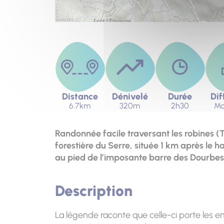
Distance
Dénivelé
Durée
Dif
6.7km
320m
2h30
Mo
Randonnée facile traversant les robines (T
forestière du Serre, située 1 km après l
au pied de l’imposante barre des Dourbes 
Description
La légende raconte que celle-ci porte les emp