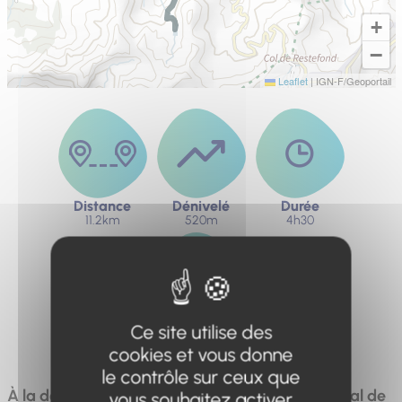
+
−
Leaflet
|
IGN-F/Geoportail
Distance
Dénivelé
Durée
11.2km
520m
4h30
Ce site utilise des
Difficulté
Difficile
cookies et vous donne
le contrôle sur ceux que
À la découverte des pâturages du vallon pastoral de
vous souhaitez activer