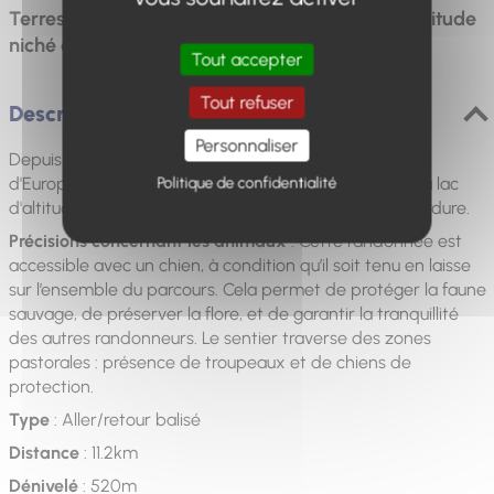
Terres Pleines. Arrivée à un magnifique lac d'altitude
niché dans un écrin de verdure.
Tout accepter
Tout refuser
Description
Personnaliser
Depuis le parking en bordure de la route la plus haute
d'Europe, l'itinéraire monte dans les pâturages jusqu'au lac
Politique de confidentialité
d'altitude de Terres Pleines, niché dans un écrin de verdure.
Précisions concernant les animaux
: Cette randonnée est
accessible avec un chien, à condition qu’il soit tenu en laisse
sur l’ensemble du parcours. Cela permet de protéger la faune
sauvage, de préserver la flore, et de garantir la tranquillité
des autres randonneurs. Le sentier traverse des zones
pastorales : présence de troupeaux et de chiens de
protection.
Type
: Aller/retour balisé
Distance
: 11.2km
Dénivelé
: 520m