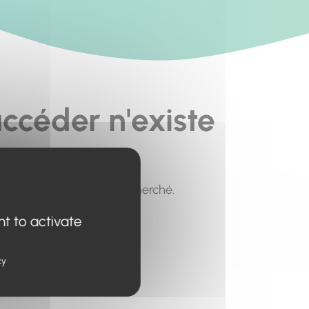
ccéder n'existe
pour trouver le contenu recherché.
nt to activate
cy