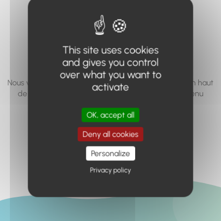
vous cherchez à
accéder n'existe
pas... ou plus.
This site uses cookies
and gives you control
over what you want to
Nous vous invitons à utiliser le moteur de recherche en haut
activate
de page, ou à utiliser le menu pour trouver le contenu
recherché.
OK, accept all
Retour à l'accueil
Deny all cookies
Personalize
Privacy policy