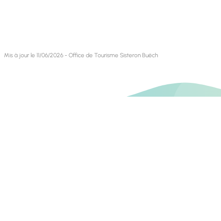
Mis à jour le 11/06/2026 - Office de Tourisme Sisteron Buëch
Contact
Retrouvez-nous sur
Blog livres
Blog VTT
Invest In Alpes de Haute Provence