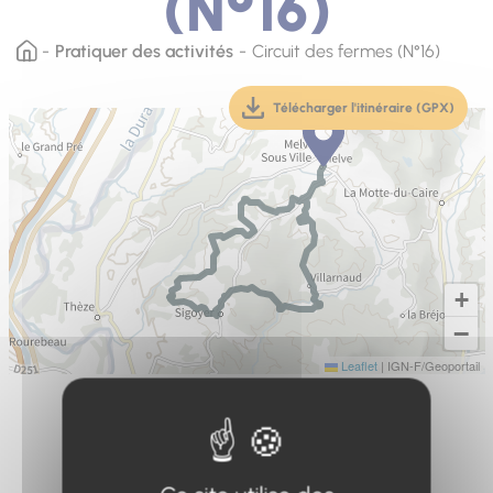
(N°16)
Pratiquer des activités
Circuit des fermes (N°16)
Télécharger l'itinéraire (GPX)
(téléchargement, ouver
+
−
Leaflet
|
IGN-F/Geoportail