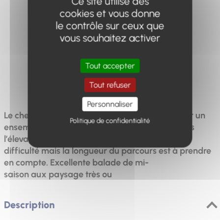
Ce site utilise des
Distance
Dénivelé
Durée
cookies et vous donne
17.87km
563m
6h
le contrôle sur ceux que
vous souhaitez activer
Tout accepter
Difficulté
Tout refuser
Difficile
Personnaliser
Le cheminement en boucle permet de découvrir un
Politique de confidentialité
ensemble de fermes principalement tourné vers
l’élevage des ovins. C’est une randonnée sans
difficulté mais la longueur du parcours est à prendre
en compte. Excellente balade de mi-
saison aux paysage très ou
Description