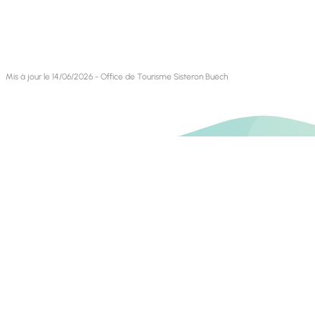
Mis à jour le 14/06/2026 - Office de Tourisme Sisteron Buëch
Contact
Retrouvez-nous sur
Blog livres
Blog VTT
Invest In Alpes de Haute Provence