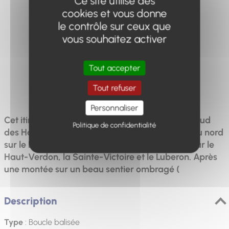
Ce site utilise des
Distance
Dénivelé
Durée
cookies et vous donne
15.2km
859m
5h30
le contrôle sur ceux que
vous souhaitez activer
Tout accepter
Difficulté
Tout refuser
Difficile
Personnaliser
Cet itinéraire en boucle fait découvrir la partie sud
Politique de confidentialité
des Hautes Terres de Provence. Le panorama au nord
sur le Dévoluy et les Écrins rivalise avec le sud sur le
Haut-Verdon, la Sainte-Victoire et le Luberon. Après
une montée sur un beau sentier ombragé (
Description
Type
: Boucle balisée