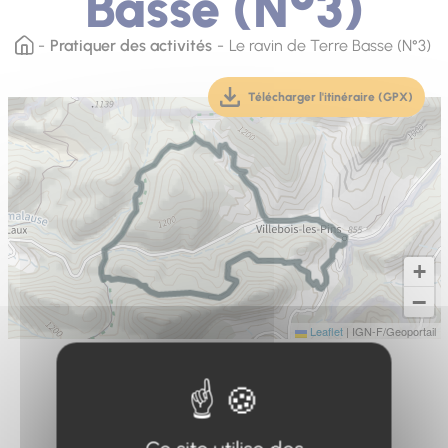
Basse (N°3)
Pratiquer des activités
Le ravin de Terre Basse (N°3)
Télécharger l'itinéraire (GPX)
(téléchargement, ouver
+
−
Leaflet
|
IGN-F/Geoportail