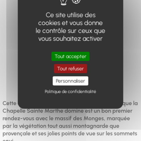
Ce site utilise des
cookies et vous donne
le contrôle sur ceux que
Distance
Dénivelé
Durée
vous souhaitez activer
2.46km
86m
1h
Tout accepter
Tout refuser
Difficulté
Personnaliser
Facile
Politique de confidentialité
Cette courte balade sur les hauteurs du village que la
Chapelle Sainte Marthe domine est un bon premier
rendez-vous avec le massif des Monges, marquée
par la végétation tout aussi montagnarde que
provençale et ses jolies points de vue sur les sommets
envi