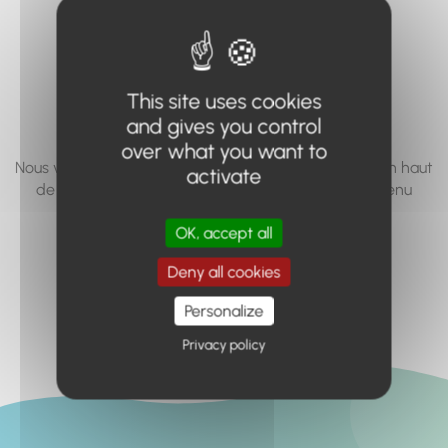
vous cherchez à
accéder n'existe
pas... ou plus.
This site uses cookies
and gives you control
over what you want to
Nous vous invitons à utiliser le moteur de recherche en haut
activate
de page, ou à utiliser le menu pour trouver le contenu
recherché.
OK, accept all
Retour à l'accueil
Deny all cookies
Personalize
Privacy policy