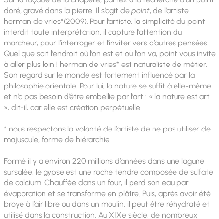
doré, gravé dans la pierre. Il s’agit de
point
, de l’artiste
herman de vries*(2009). Pour l’artiste, la simplicité du point
interdit toute interprétation, il capture l’attention du
marcheur, pour l’interroger et l’inviter vers d’autres pensées.
Quel que soit l’endroit où l’on est et où l’on va, point vous invite
à aller plus loin ! herman de vries* est naturaliste de métier.
Son regard sur le monde est fortement influencé par la
philosophie orientale. Pour lui, la nature se suffit à elle-même
et n’a pas besoin d’être embellie par l’art : « la nature est art
», dit-il, car elle est création perpétuelle.
* nous respectons la volonté de l’artiste de ne pas utiliser de
majuscule, forme de hiérarchie.
Formé il y a environ 220 millions d’années dans une lagune
sursalée, le gypse est une roche tendre composée de sulfate
de calcium. Chauffée dans un four, il perd son eau par
évaporation et se transforme en plâtre. Puis, après avoir été
broyé à l’air libre ou dans un moulin, il peut être réhydraté et
utilisé dans la construction. Au XIXe siècle, de nombreux