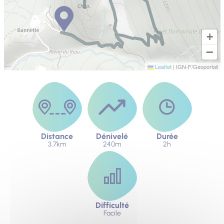
+
−
Leaflet
|
IGN-F/Geoportail
Distance
Dénivelé
Durée
3.7km
240m
2h
Difficulté
Facile