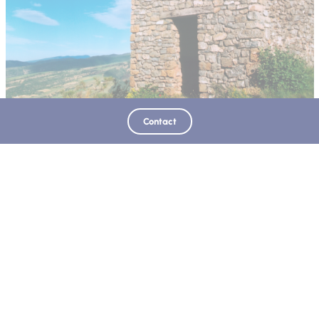
Contact
Adresse
Point de départ
Sentier du gypse et de Sainte-Madeleine
En dessus la ferme auberge de Bannette, 1,5 km après le
village de Thoard.
04380
Thoard