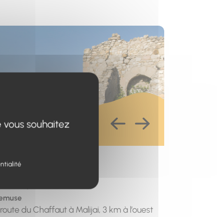
s un nouvel onglet)
e vous souhaitez
esse
ntialité
t de départ
remuse
 route du Chaffaut à Malijai, 3 km à l’ouest