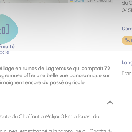
Leaflet
|
IGN-F/Geoportail
du C
045
Con
ficulté
acile
Lan
village en ruines de Lagremuse qui comptait 72
Fran
 Lagremuse offre une belle vue panoramique sur
 témoignent encore du passé agricole.
oute du Chaffaut à Malijai, 3 km à l’ouest du
en ruines, est rattaché à la commune du Chaffaut-