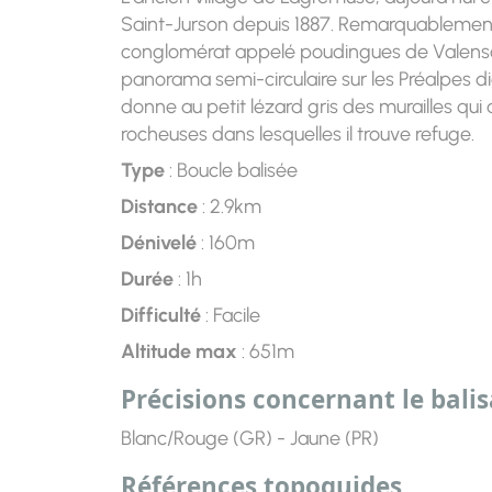
Saint-Jurson depuis 1887. Remarquablemen
conglomérat appelé poudingues de Valensole,
panorama semi-circulaire sur les Préalpes d
donne au petit lézard gris des murailles qui
rocheuses dans lesquelles il trouve refuge.
Type
: Boucle balisée
Distance
: 2.9km
Dénivelé
: 160m
Durée
: 1h
Difficulté
: Facile
Altitude max
: 651m
Précisions concernant le bali
Blanc/Rouge (GR) - Jaune (PR)
Références topoguides