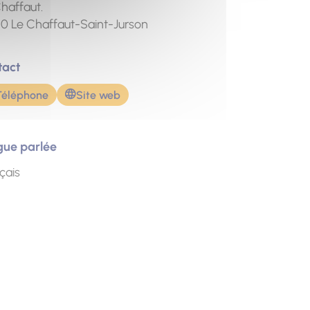
haffaut.
10
Le Chaffaut-Saint-Jurson
tact
Téléphone
Site web
gue parlée
çais