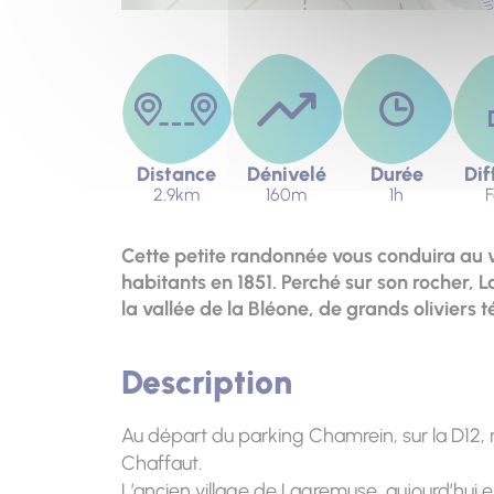
Distance
Dénivelé
Durée
Dif
2.9km
160m
1h
F
Cette petite randonnée vous conduira au 
habitants en 1851. Perché sur son rocher,
la vallée de la Bléone, de grands oliviers
Description
Au départ du parking Chamrein, sur la D12, r
Chaffaut.
L’ancien village de Lagremuse, aujourd’hui 