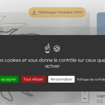
Télécharger l'itinéraire (GPX)
(téléchargement, ouverture dan
 des cookies et vous donne le contrôle sur ceux qu
activer
 accepter
Tout refuser
Personnaliser
Adr
Politique de confide
Poin
+
Lag
−
D12,