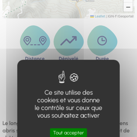
−
Leaflet
|
IGN-F/Geoportail
Distance
Dénivelé
Durée
12.5km
570m
5h
Ce site utilise des
cookies et vous donne
Difficulté
Difficile
le contrôle sur ceux que
vous souhaitez activer
Le long du sentier, vous découvrirez de très anciens
abris sous roche au cœur d'une magnifique forêt de
Tout accepter