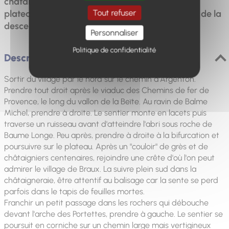
châtaigniers, de beaux points de vue depuis le
Tout refuser
plateau et un extraordinaire chaos rocheux lors de la
descente vers le village.
Personnaliser
Politique de confidentialité
Description
Sortir du village par le nord sur le chemin d'Argenton.
Prendre tout droit après le viaduc des Chemins de fer de
Provence, le long du vallon de la Beïte. Au ravin de Balme
Michel, prendre à droite. Le sentier monte en lacets puis
traverse un ruisseau avant d'atteindre l'abri sous roche de
Baume Longe. Peu après, prendre à droite à la bifurcation et
poursuivre sur le plateau. Après un "couloir" de grès et de
châtaigniers centenaires, rejoindre une crête d'où l'on peut
admirer le village de Braux. La suivre plein sud dans la
châtaigneraie, être attentif au balisage car la sente se perd
parfois dans le tapis de feuilles mortes.
Franchir un petit passage dans les rochers qui débouche
devant l'arche des Portettes, prendre à gauche. Le sentier se
poursuit en corniche sur un chemin large mais vertigineux