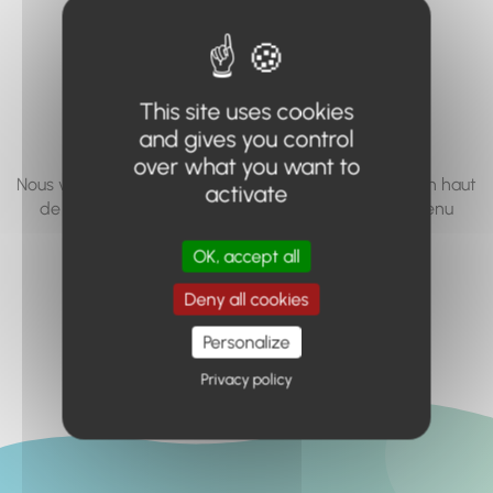
vous cherchez à
accéder n'existe
pas... ou plus.
This site uses cookies
and gives you control
over what you want to
Nous vous invitons à utiliser le moteur de recherche en haut
activate
de page, ou à utiliser le menu pour trouver le contenu
recherché.
OK, accept all
Retour à l'accueil
Deny all cookies
Personalize
Privacy policy