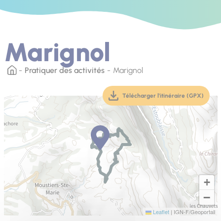
Marignol
Pratiquer des activités
Marignol
Télécharger l'itinéraire (GPX)
(téléchargement, ouver
+
−
Leaflet
|
IGN-F/Geoportail