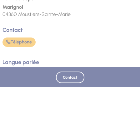
Marignol
04360
Moustiers-Sainte-Marie
Contact
Téléphone
Langue parlée
Français
Contact
Mis à jour le 05/06/2026 - Office de tourisme de Moustiers-Sainte-Marie