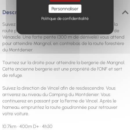
Personnaliser
Description
Politique de confidentialité
Suivez la direction "collet de Naverre" en marchant sur la
route principale, mais très peu empruntée, du plateau de
Vénascle. Une forte pente (300 m de dénivelé) vous attend
pour atteindre Marignol, en contrebas de la route forestière
du Montdenier.
Tournez sur la droite pour atteindre la bergerie de Marignol.
Cette ancienne bergerie est une propriété de l'ONF et sert
de refuge.
Suivez la direction de Vincel afin de resdescendre. Vous
arriverez au niveau du Camping du Montdenier. Vous
continuerez en passant par la Ferme de Vincel. Après le
hameau, empruntez la route goudronnée pour retrouver
votre voiture.
10.7km · 400m D+ · 4h30