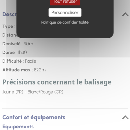
Tout refuser
Personnaliser
Description
Politique de confidentialité
Type
: Boucle balisée
Distance
: 4km
Dénivelé
: 90m
Durée
: 1h30
Difficulté
: Facile
Altitude max
: 822m
Précisions concernant le balisage
Jaune (PR) - Blanc/Rouge (GR)
Confort et équipements
Equipements