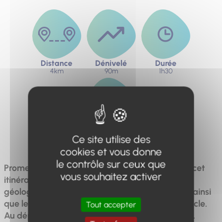
Distance
Dénivelé
Durée
4km
90m
1h30
Difficulté
Ce site utilise des
Facile
cookies et vous donne
le contrôle sur ceux que
Promenade dans le parc forestier du Brusquet, cet
vous souhaitez activer
itinéraire permettra de découvrir le patrimoine
géologique et en particulier les « slump-balls » ainsi
que les campagnes de reboisement du XIXe siècle.
Tout accepter
Au départ du parking de la place du 8 mai 1945.