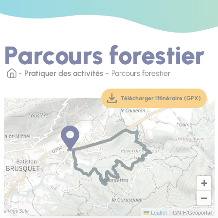
Parcours forestier
Pratiquer des activités
Parcours forestier
Télécharger l'itinéraire (GPX)
(téléchargement, ouver
+
−
Leaflet
|
IGN-F/Geoportail