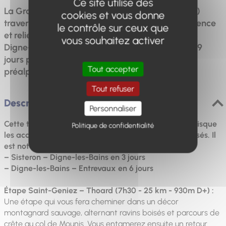
Ce site utilise des
La Grande Traversée des Préalpes (GRP® GTPA)
cookies et vous donne
traverse d'Ouest en Est les Alpes de Haute-Provence
le contrôle sur ceux que
et relie à travers crêtes, cols et vallées, Sisteron,
vous souhaitez activer
Digne-les-Bains et Entrevaux, une traversée en 9
jours pour découvrir de magnifiques paysages
Tout accepter
préalpins.
Tout refuser
Description
Personnaliser
Cette traversée GRP® GTPA peut être fractionnée puisque
Politique de confidentialité
les accès ferroviaires et routiers sont nombreux et aisés. Il
est notamment possible de faire :
– Sisteron – Digne-les-Bains en 3 jours
– Digne-les-Bains – Entrevaux en 6 jours
Étape Saint-Geniez – Thoard (7h30 - 25 km - 930m D+) :
Une étape qui vous fera cheminer dans un décor
montagnard sauvage, alternant ravins boisés et parcours de
crête au col de Mounis. Vous entamerez ensuite un retour