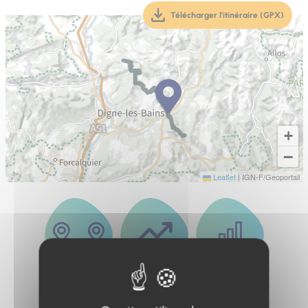
Télécharger l'itinéraire (GPX)
(téléchargement, ouver
+
−
Leaflet
|
IGN-F/Geoportail
Distance
Dénivelé
Difficulté
52.5km
2670m
Difficile