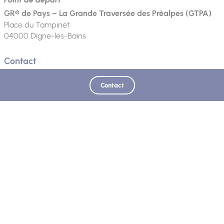
GR® de Pays – La Grande Traversée des Préalpes (GTPA)
Place du Tampinet
04000
Digne-les-Bains
Contact
Téléphone
Email
Site web
Contact
Langue parlée
Français
Mis à jour le 25/06/2026 - Office de Tourisme Provence Alpes Digne les Bains