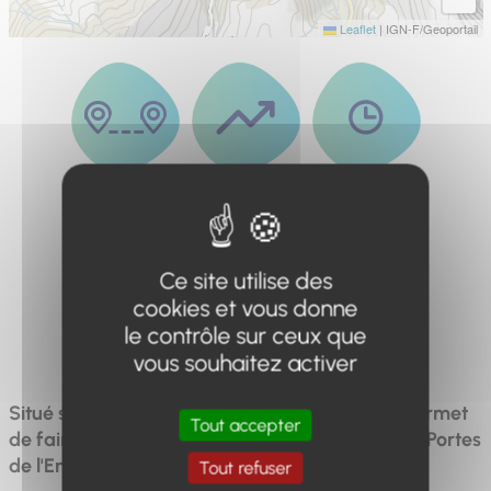
Leaflet
|
IGN-F/Geoportail
Distance
Dénivelé
Durée
7.3km
409m
3h30
Ce site utilise des
cookies et vous donne
le contrôle sur ceux que
Difficulté
Difficile
vous souhaitez activer
Situé sur les deux rives du torrent, l'itinéraire permet
Tout accepter
de faire le tour d'un verrou glacière appelé "Les Portes
de l'Enfer".
Tout refuser