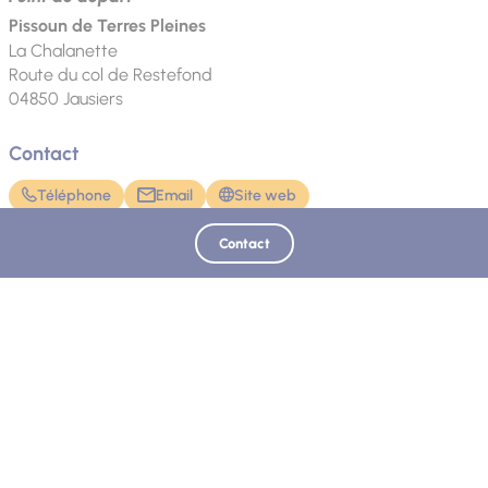
Pissoun de Terres Pleines
La Chalanette
Route du col de Restefond
04850
Jausiers
Contact
Téléphone
Email
Site web
Contact
Mis à jour le 12/03/2026 - Ubaye Tourisme