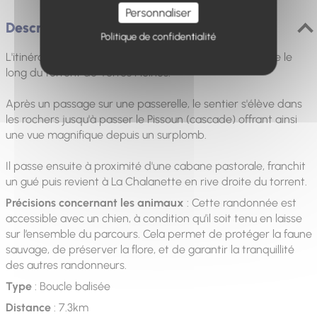
Personnaliser
Description
Politique de confidentialité
L'itinéraire franchit le torrent de Clapouse puis remonte le
long du torrent de Terres Pleines.
Après un passage sur une passerelle, le sentier s'élève dans
les rochers jusqu'à passer le Pissoun (cascade) offrant ainsi
une vue magnifique depuis un surplomb.
Il passe ensuite à proximité d'une cabane pastorale, franchit
un gué puis revient à La Chalanette en rive droite du torrent.
Précisions concernant les animaux
: Cette randonnée est
accessible avec un chien, à condition qu’il soit tenu en laisse
sur l’ensemble du parcours. Cela permet de protéger la faune
sauvage, de préserver la flore, et de garantir la tranquillité
des autres randonneurs.
Type
: Boucle balisée
Distance
: 7.3km