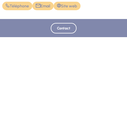
Téléphone
Email
Site web
Contact
Mis à jour le 12/03/2026 - Ubaye Tourisme
Retrouvez-nous sur
Blog livres
Blog VTT