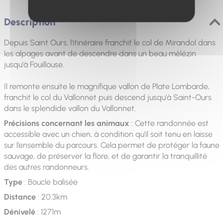
Description
Depuis Saint Ours, l'itinéraire franchit le col de Mirandol dans
les alpages avant de descendre dans un beau mélézin
jusqu'à Fouillouse.
Il remonte ensuite le magnifique vallon de Plate Lombarde,
franchit le col du Vallonnet puis descend jusqu'à Saint-Ours
dans le splendide vallon du Vallonnet.
Précisions concernant les animaux
: Cette randonnée est
accessible avec un chien, à condition qu’il soit tenu en laisse
sur l’ensemble du parcours. Cela permet de protéger la faune
sauvage, de préserver la flore, et de garantir la tranquillité
des autres randonneurs.
Type
: Boucle balisée
Distance
: 20.3km
Dénivelé
: 1271m