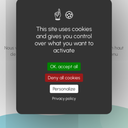
vous cherchez à
accéder n'existe
pas... ou plus.
This site uses cookies
and gives you control
over what you want to
Nous vous invitons à utiliser le moteur de recherche en haut
activate
de page, ou à utiliser le menu pour trouver le contenu
recherché.
OK, accept all
Retour à l'accueil
Deny all cookies
Personalize
Privacy policy