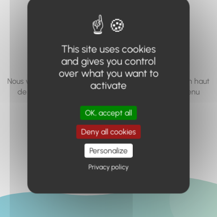
vous cherchez à
accéder n'existe
pas... ou plus.
This site uses cookies
and gives you control
over what you want to
Nous vous invitons à utiliser le moteur de recherche en haut
activate
de page, ou à utiliser le menu pour trouver le contenu
recherché.
OK, accept all
Retour à l'accueil
Deny all cookies
Personalize
Privacy policy