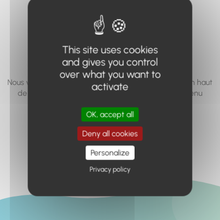
vous cherchez à
accéder n'existe
pas... ou plus.
This site uses cookies
and gives you control
over what you want to
Nous vous invitons à utiliser le moteur de recherche en haut
activate
de page, ou à utiliser le menu pour trouver le contenu
recherché.
OK, accept all
Retour à l'accueil
Deny all cookies
Personalize
Privacy policy