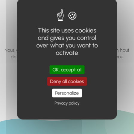
vous cherchez à
accéder n'existe
pas... ou plus.
This site uses cookies
and gives you control
over what you want to
Nous vous invitons à utiliser le moteur de recherche en haut
activate
de page, ou à utiliser le menu pour trouver le contenu
recherché.
OK, accept all
Retour à l'accueil
Deny all cookies
Personalize
Privacy policy