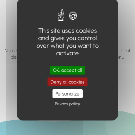
vous cherchez à
accéder n'existe
pas... ou plus.
This site uses cookies
and gives you control
over what you want to
Nous vous invitons à utiliser le moteur de recherche en haut
activate
de page, ou à utiliser le menu pour trouver le contenu
recherché.
OK, accept all
Retour à l'accueil
Deny all cookies
Personalize
Privacy policy