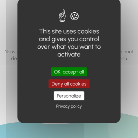
vous cherchez à
accéder n'existe
pas... ou plus.
This site uses cookies
and gives you control
over what you want to
Nous vous invitons à utiliser le moteur de recherche en haut
activate
de page, ou à utiliser le menu pour trouver le contenu
recherché.
OK, accept all
Retour à l'accueil
Deny all cookies
Personalize
Privacy policy