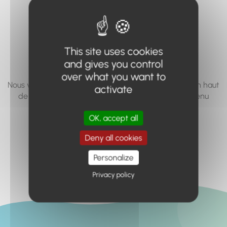
vous cherchez à
accéder n'existe
pas... ou plus.
This site uses cookies
and gives you control
over what you want to
Nous vous invitons à utiliser le moteur de recherche en haut
activate
de page, ou à utiliser le menu pour trouver le contenu
recherché.
OK, accept all
Retour à l'accueil
Deny all cookies
Personalize
Privacy policy