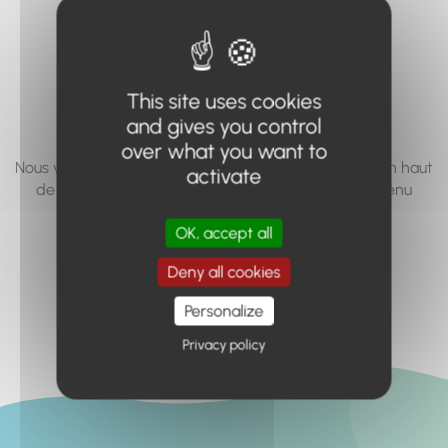
vous cherchez à
accéder n'existe
pas... ou plus.
This site uses cookies
and gives you control
over what you want to
Nous vous invitons à utiliser le moteur de recherche en haut
activate
de page, ou à utiliser le menu pour trouver le contenu
recherché.
OK, accept all
Retour à l'accueil
Deny all cookies
Personalize
Privacy policy