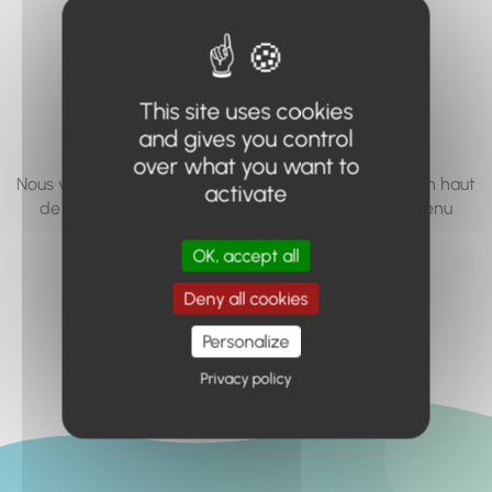
vous cherchez à
accéder n'existe
pas... ou plus.
This site uses cookies
and gives you control
over what you want to
Nous vous invitons à utiliser le moteur de recherche en haut
activate
de page, ou à utiliser le menu pour trouver le contenu
recherché.
OK, accept all
Retour à l'accueil
Deny all cookies
Personalize
Privacy policy