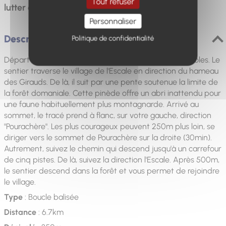
Tout refuser
lutter contre l’érosion des sols.
Personnaliser
Description
Politique de confidentialité
Départ de l'Escale, devant l'école primaire, rue des écoles. Le
sentier traverse le village de l'Escale en direction du hameau
des Girauds. De là, il suit par une pente soutenue la limite de
la forêt domaniale. Cette pinède offre un abri inattendu pour
une faune habituellement plus montagnarde. Arrivé au
sommet, le tracé prend à flanc, sur votre gauche, direction
"Pourachère". Les plus courageux peuvent 250m plus loin, se
diriger vers le sommet de Pourachère sur la droite (30min).
Autrement, suivez le chemin qui descend jusqu'à un carrefour
de cinq pistes. De là, suivez la direction l'Escale. Après 500m,
le sentier descend dans la forêt et vous permet de rejoindre
le village.
Type
: Boucle balisée
Distance
: 6.7km