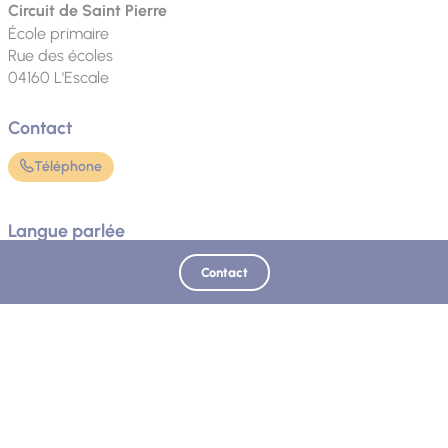
Circuit de Saint Pierre
École primaire
Rue des écoles
04160
L'Escale
Contact
Téléphone
Langue parlée
Français
Contact
Mis à jour le 02/06/2026 - Office de Tourisme Provence Alpes Digne les Bains