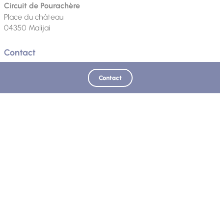
Circuit de Pourachère
Place du château
04350
Malijai
Contact
Téléphone
Contact
Langue parlée
Français
Mis à jour le 04/06/2026 - Office de Tourisme Provence Alpes Digne les Bains