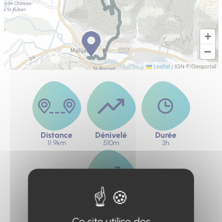
+
−
Leaflet
|
IGN-F/Geoportail
Distance
Dénivelé
Durée
11.9km
510m
3h
Difficulté
Difficile
Ce site utilise des