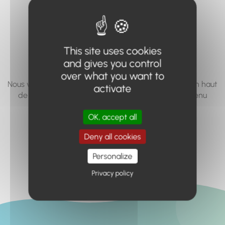
vous cherchez à
accéder n'existe
pas... ou plus.
This site uses cookies
and gives you control
over what you want to
Nous vous invitons à utiliser le moteur de recherche en haut
activate
de page, ou à utiliser le menu pour trouver le contenu
recherché.
OK, accept all
Retour à l'accueil
Deny all cookies
Personalize
Privacy policy