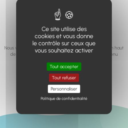
vous cherchez à
accéder n'existe
pas... ou plus.
Ce site utilise des
cookies et vous donne
le contrôle sur ceux que
Nous vous invitons à utiliser le moteur de recherche en haut
vous souhaitez activer
de page, ou à utiliser le menu pour trouver le contenu
recherché.
Tout accepter
Retour à l'accueil
Tout refuser
Personnaliser
Politique de confidentialité