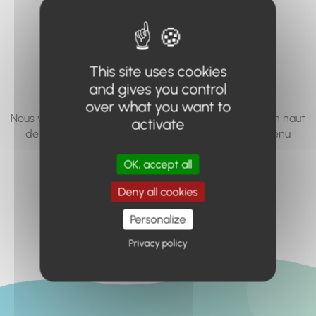
vous cherchez à
accéder n'existe
pas... ou plus.
This site uses cookies
and gives you control
over what you want to
Nous vous invitons à utiliser le moteur de recherche en haut
activate
de page, ou à utiliser le menu pour trouver le contenu
recherché.
OK, accept all
Retour à l'accueil
Deny all cookies
Personalize
Privacy policy