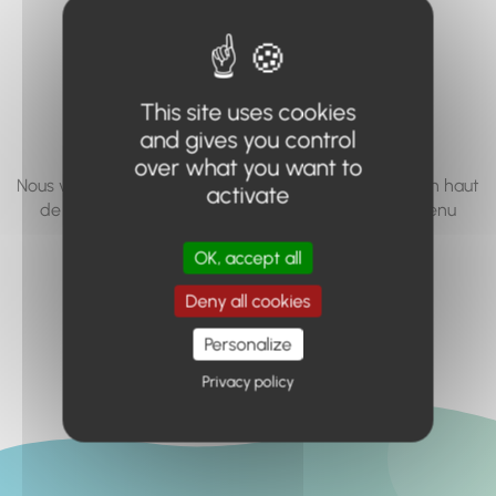
vous cherchez à
accéder n'existe
pas... ou plus.
This site uses cookies
and gives you control
over what you want to
Nous vous invitons à utiliser le moteur de recherche en haut
activate
de page, ou à utiliser le menu pour trouver le contenu
recherché.
OK, accept all
Retour à l'accueil
Deny all cookies
Personalize
Privacy policy