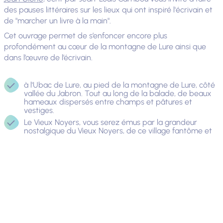
des pauses littéraires sur les lieux qui ont inspiré l'écrivain et
de "marcher un livre à la main".
Cet ouvrage permet de s’enfoncer encore plus
profondément au cœur de la montagne de Lure ainsi que
dans l’œuvre de l’écrivain.
à l'Ubac de Lure, au pied de la montagne de Lure, côté
vallée du Jabron. Tout au long de la balade, de beaux
hameaux dispersés entre champs et pâtures et
vestiges.
Le Vieux Noyers, vous serez émus par la grandeur
nostalgique du Vieux Noyers, de ce village fantôme et
ses paysages.
Sur le dos de Lure, cette balade sur le dos de Lure
conduit jusqu’au cairn 2000 et vous transporte dans un
tour d’horizon circulaire. Une vue des « Alpes en gloire »
aux collines provençales.
Notre Dame de Lure, une courte balade pour découvrir
la belle abbaye bénédictine Notre Dame de Lure. Vous
entrez « dans ses forêts de Brocéliande » pour
reprendre l’expression de Giono.