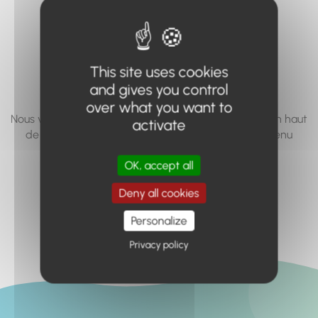
vous cherchez à
accéder n'existe
pas... ou plus.
This site uses cookies
and gives you control
over what you want to
Nous vous invitons à utiliser le moteur de recherche en haut
activate
de page, ou à utiliser le menu pour trouver le contenu
recherché.
OK, accept all
Retour à l'accueil
Deny all cookies
Personalize
Privacy policy