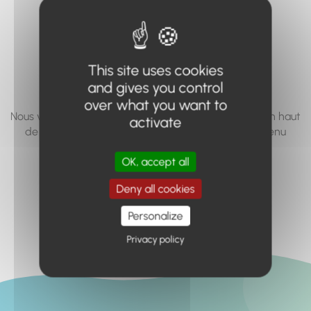
vous cherchez à
accéder n'existe
pas... ou plus.
This site uses cookies
and gives you control
over what you want to
Nous vous invitons à utiliser le moteur de recherche en haut
activate
de page, ou à utiliser le menu pour trouver le contenu
recherché.
OK, accept all
Retour à l'accueil
Deny all cookies
Personalize
Privacy policy