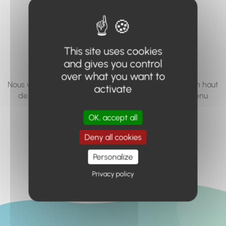
vous cherchez à
accéder n'existe
pas... ou plus.
This site uses cookies
and gives you control
over what you want to
Nous vous invitons à utiliser le moteur de recherche en haut
activate
de page, ou à utiliser le menu pour trouver le contenu
recherché.
OK, accept all
Retour à l'accueil
Deny all cookies
Personalize
Privacy policy