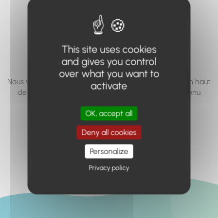
vous cherchez à
accéder n'existe
pas... ou plus.
This site uses cookies
and gives you control
over what you want to
Nous vous invitons à utiliser le moteur de recherche en haut
activate
de page, ou à utiliser le menu pour trouver le contenu
recherché.
OK, accept all
Retour à l'accueil
Deny all cookies
Personalize
Privacy policy