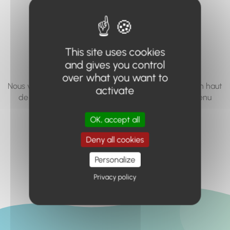
vous cherchez à
accéder n'existe
pas... ou plus.
This site uses cookies
and gives you control
over what you want to
Nous vous invitons à utiliser le moteur de recherche en haut
activate
de page, ou à utiliser le menu pour trouver le contenu
recherché.
OK, accept all
Retour à l'accueil
Deny all cookies
Personalize
Privacy policy