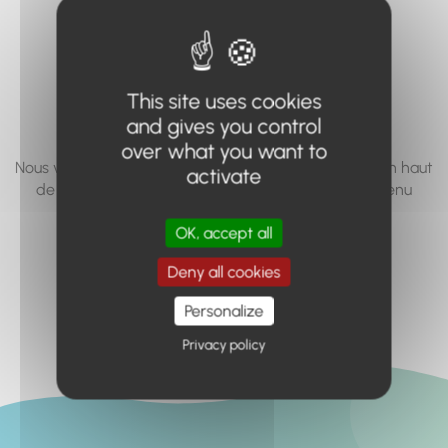
vous cherchez à
accéder n'existe
pas... ou plus.
This site uses cookies
and gives you control
over what you want to
Nous vous invitons à utiliser le moteur de recherche en haut
activate
de page, ou à utiliser le menu pour trouver le contenu
recherché.
OK, accept all
Retour à l'accueil
Deny all cookies
Personalize
Privacy policy