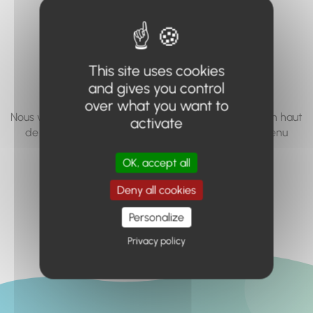
vous cherchez à
accéder n'existe
pas... ou plus.
This site uses cookies
and gives you control
over what you want to
Nous vous invitons à utiliser le moteur de recherche en haut
activate
de page, ou à utiliser le menu pour trouver le contenu
recherché.
OK, accept all
Retour à l'accueil
Deny all cookies
Personalize
Privacy policy