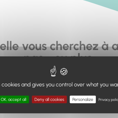
elle vous cherchez à a
pas... ou plus.
moteur de recherche en haut de page, ou à utiliser le menu 
s cookies and gives you control over what you wa
Retour à l'accueil
OK, accept all
Deny all cookies
Personalize
Privacy poli