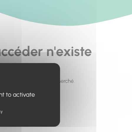
ccéder n'existe
pour trouver le contenu recherché.
nt to activate
cy