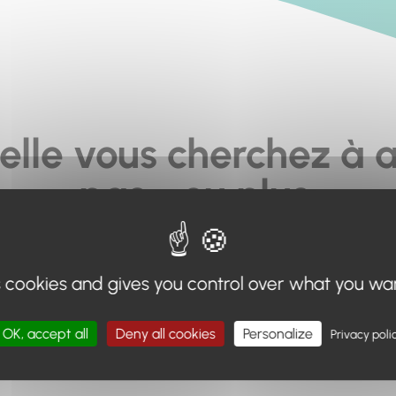
elle vous cherchez à a
pas... ou plus.
moteur de recherche en haut de page, ou à utiliser le menu 
s cookies and gives you control over what you wa
Retour à l'accueil
OK, accept all
Deny all cookies
Personalize
Privacy poli