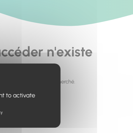
ccéder n'existe
pour trouver le contenu recherché.
nt to activate
cy