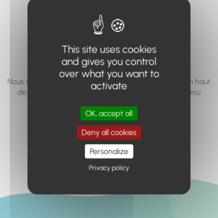
vous cherchez à
accéder n'existe
pas... ou plus.
This site uses cookies
and gives you control
over what you want to
Nous vous invitons à utiliser le moteur de recherche en haut
activate
de page, ou à utiliser le menu pour trouver le contenu
recherché.
OK, accept all
Retour à l'accueil
Deny all cookies
Personalize
Privacy policy