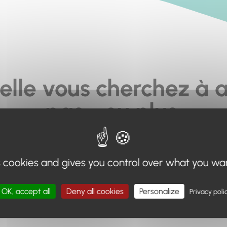
elle vous cherchez à a
pas... ou plus.
moteur de recherche en haut de page, ou à utiliser le menu 
s cookies and gives you control over what you wa
Retour à l'accueil
OK, accept all
Deny all cookies
Personalize
Privacy poli