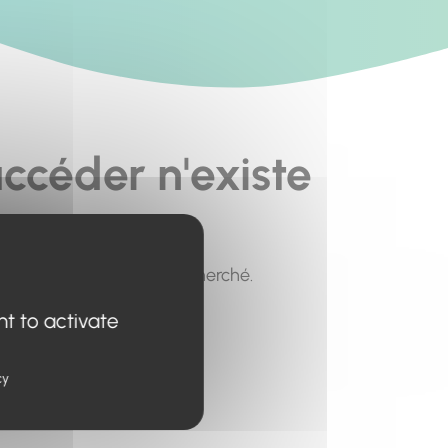
ccéder n'existe
pour trouver le contenu recherché.
nt to activate
cy