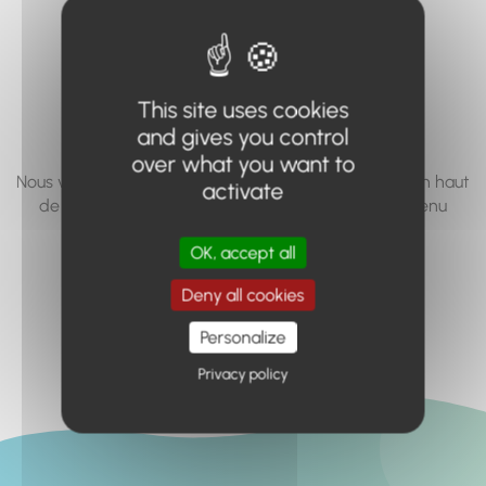
vous cherchez à
accéder n'existe
pas... ou plus.
This site uses cookies
and gives you control
over what you want to
Nous vous invitons à utiliser le moteur de recherche en haut
activate
de page, ou à utiliser le menu pour trouver le contenu
recherché.
OK, accept all
Retour à l'accueil
Deny all cookies
Personalize
Privacy policy