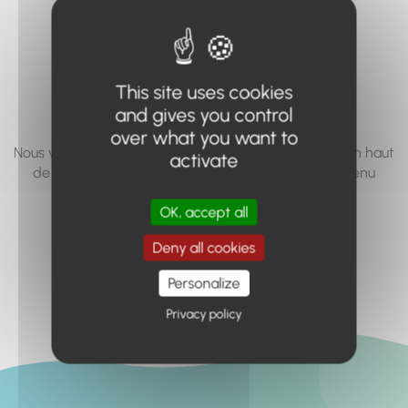
vous cherchez à
accéder n'existe
pas... ou plus.
This site uses cookies
and gives you control
over what you want to
Nous vous invitons à utiliser le moteur de recherche en haut
activate
de page, ou à utiliser le menu pour trouver le contenu
recherché.
OK, accept all
Retour à l'accueil
Deny all cookies
Personalize
Privacy policy