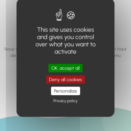
vous cherchez à
accéder n'existe
pas... ou plus.
This site uses cookies
and gives you control
over what you want to
Nous vous invitons à utiliser le moteur de recherche en haut
activate
de page, ou à utiliser le menu pour trouver le contenu
recherché.
OK, accept all
Retour à l'accueil
Deny all cookies
Personalize
Privacy policy