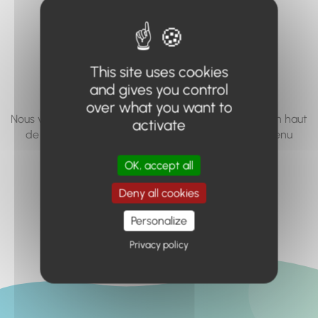
vous cherchez à
accéder n'existe
pas... ou plus.
This site uses cookies
and gives you control
over what you want to
Nous vous invitons à utiliser le moteur de recherche en haut
activate
de page, ou à utiliser le menu pour trouver le contenu
recherché.
OK, accept all
Retour à l'accueil
Deny all cookies
Personalize
Privacy policy