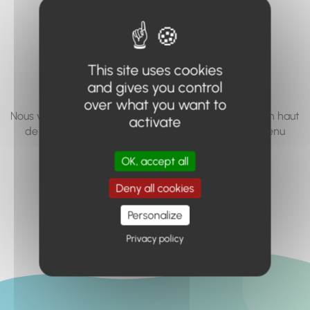
vous cherchez à
accéder n'existe
pas... ou plus.
This site uses cookies
and gives you control
over what you want to
Nous vous invitons à utiliser le moteur de recherche en haut
activate
de page, ou à utiliser le menu pour trouver le contenu
recherché.
OK, accept all
Retour à l'accueil
Deny all cookies
Personalize
Privacy policy